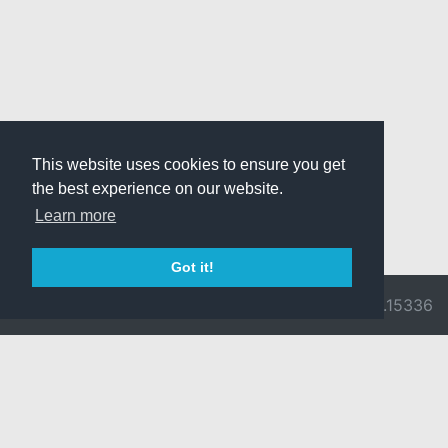
This website uses cookies to ensure you get
the best experience on our website.
Learn more
Got it!
© 2026 Divine
Ragnarok
v3.0.9716.15336
Pride -
Online is ©
Imprint/Privacy
2002-2026