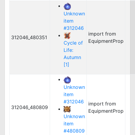
Unknown
item
#312046
import from
312046_480351
EquipmentProp
Cycle of
Life:
Autumn
[1]
Unknown
item
#312046
import from
312046_480809
EquipmentProp
Unknown
item
#480809