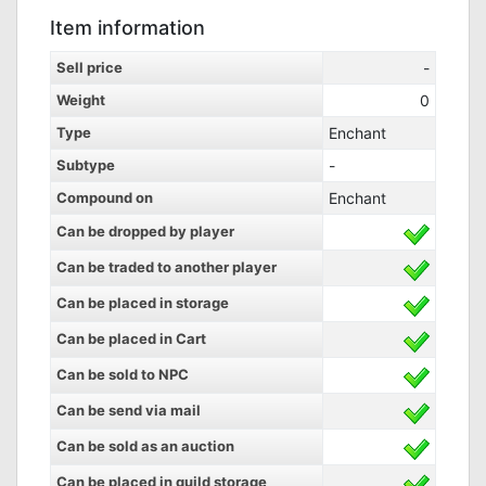
Item information
Sell price
-
Weight
0
Type
Enchant
Subtype
-
Compound on
Enchant
Can be dropped by player
Can be traded to another player
Can be placed in storage
Can be placed in Cart
Can be sold to NPC
Can be send via mail
Can be sold as an auction
Can be placed in guild storage