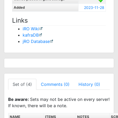
Added
2023-11-28
Links
iRO Wiki
kafraDB
jRO Database
Set of (4)
Comments (0)
History (0)
Be aware:
Sets may not be active on every server!
If known, there will be a note.
NAME
ITEMS
NOTES
SCR