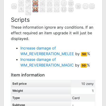
Scripts
These information ignore any conditions. If an
effect required an item upgrade it will just be
displayed.
Increase damage of
WM_REVERBERATION_MELEE
by
%
50
Increase damage of
WM_REVERBERATION_MAGIC
by
%
50
Item information
Sell price
10
zeny
Weight
1
Type
Card
Subtype
-