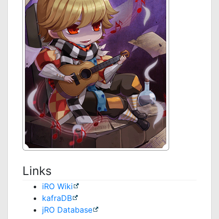
Links
iRO Wiki
kafraDB
jRO Database