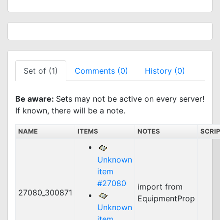
Set of (1)
Comments (0)
History (0)
Be aware:
Sets may not be active on every server!
If known, there will be a note.
NAME
ITEMS
NOTES
SCRI
Unknown
item
#27080
import from
27080_300871
EquipmentProp
Unknown
item