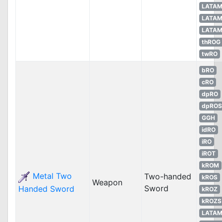
LATA
LATA
LATA
thROG
twRO
bRO
cRO
dpRO
dpROS
GGH
idRO
iRO
iROT
kROM
Metal Two
Two-handed
kROS
Weapon
Sword
Handed Sword
kROZ
kROZS
LATA