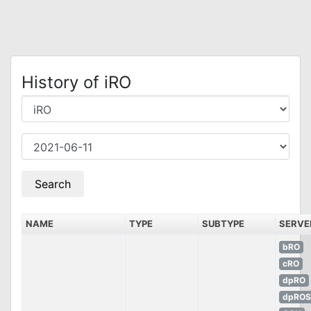
History of iRO
NAME
TYPE
SUBTYPE
SERVE
bRO
cRO
dpRO
dpROS