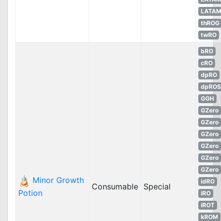
LATA
thROG
twRO
bRO
cRO
dpRO
dpROS
GGH
GZero
GZero
GZero
GZero
GZero
GZero
Minor Growth
idRO
Consumable
Special
Potion
iRO
iROT
kROM