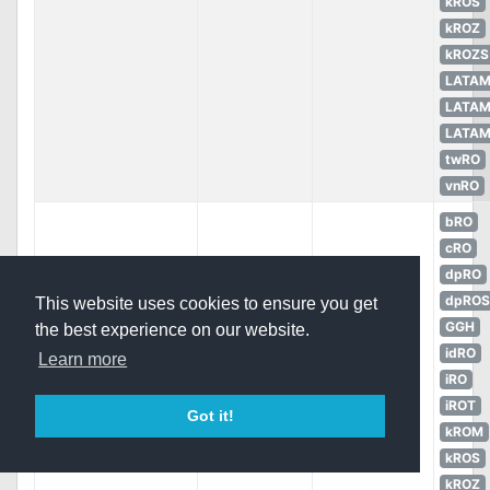
kROS
kROZ
kROZS
LATA
LATA
LATA
twRO
vnRO
bRO
cRO
dpRO
dpROS
This website uses cookies to ensure you get
GGH
the best experience on our website.
idRO
Learn more
iRO
iROT
Minor Growth
Got it!
Consumable
Special
kROM
JPotion Box
kROS
kROZ