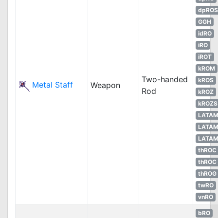
dpROS
GGH
idRO
iRO
iROT
kROM
Two-handed
kROS
Metal Staff
Weapon
Rod
kROZ
kROZS
LATA
LATA
LATA
thROC
thROC
thROG
twRO
vnRO
bRO