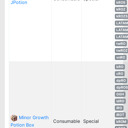
JPotion
kROS
kROZ
kROZS
LATA
LATA
LATA
twRO
twROZ
vnRO
bRO
cRO
dpRO
dpROS
GGH
idRO
iRO
iROT
Minor Growth
Consumable
Special
kROM
Potion Box