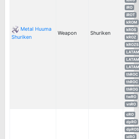
iRO
iROT
kROM
Metal Huuma
kROS
Weapon
Shuriken
Shuriken
kROZ
kROZS
LATA
LATA
LATA
thROC
thROC
thROG
twRO
vnRO
cRO
dpRO
dpROS
idRO