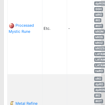
dpROS
GGH
idRO
iRO
Processed
iROT
Etc.
-
Mystic Rune
kROM
kROS
kROZ
kROZS
LATA
LATA
LATA
twRO
cRO
dpRO
dpROS
iRO
iROT
Metal Refine