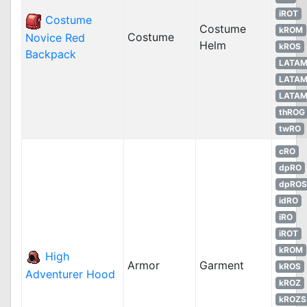
iROT
Costume
Costume
kROM
Costume
Novice Red
Helm
kROS
Backpack
LATA
LATA
LATA
thROG
twRO
cRO
dpRO
dpROS
idRO
iRO
iROT
kROM
High
Armor
Garment
kROS
Adventurer Hood
kROZ
kROZS