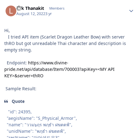
Author stats
Lek Thanakit
Members
August 12, 2022
3 yr
Hi,
I tried API item (Scarlet Dragon Leather Bow) with server
thRO but got unreadable Thai character and description is
empty string.
Endpoint:
https://www.divine-
pride.net/api/database/Item/700003?apiKey=<MY API
KEY>&server=thRO
Sample Result:
Quote
"id": 24395,
"aegisName": "S_Physical_Armor",
"name": "ววม๖ฤร พฦธำ ฝฆตตฟ์",
"unidName": "พฦธำ ฝฆตตฟ์",
"resName": "아머쉐도우3",