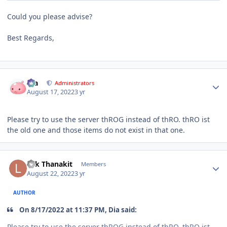
Could you please advise?
Best Regards,
Author stats
Dia
Administrators
August 17, 2022
3 yr
Please try to use the server thROG instead of thRO. thRO ist
the old one and those items do not exist in that one.
Author stats
Lek Thanakit
Members
August 22, 2022
3 yr
AUTHOR
On 8/17/2022 at 11:37 PM, Dia said:
Please try to use the server thROG instead of thRO. thRO ist