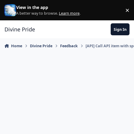
Skip to content
View in the app
×
Di
A better way to browse.
Learn more
.
Divine Pride
Sign In
Home
Divine Pride
Feedback
[API] Call API item with s