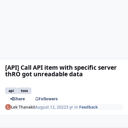
[API] Call API item with specific server
thRO got unreadable data
api
toos
Share
Followers
Lek Thanakit
August 12, 2022
3 yr
in
Feedback