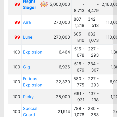
Naght
99
5,000,000
-
-
2,160,0
Sieger
8,713
4,479
887 -
342 -
99
Aira
270,000
110,0
1,218
513
605 -
682 -
99
Lune
270,000
110,0
810
1,073
515 -
227 -
100
Explosion
6,464
1,3
678
293
516 -
234 -
100
Gig
6,926
1,3
679
307
Furious
580 -
227 -
100
32,320
6,9
Explosion
775
293
691 -
137 -
100
Picky
25,000
1,2
931
138
Special
788 -
280 -
100
21,914
2
Guard
1,078
383