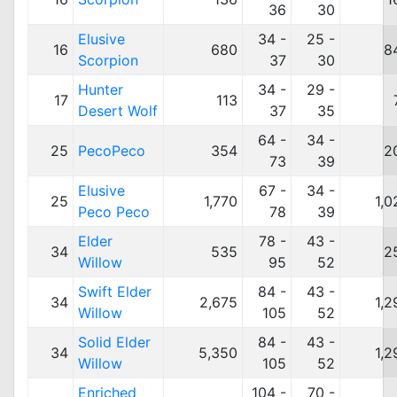
36
30
Elusive
34 -
25 -
16
680
8
Scorpion
37
30
Hunter
34 -
29 -
17
113
Desert Wolf
37
35
64 -
34 -
25
PecoPeco
354
2
73
39
Elusive
67 -
34 -
25
1,770
1,0
Peco Peco
78
39
Elder
78 -
43 -
34
535
2
Willow
95
52
Swift Elder
84 -
43 -
34
2,675
1,2
Willow
105
52
Solid Elder
84 -
43 -
34
5,350
1,2
Willow
105
52
Enriched
104 -
70 -