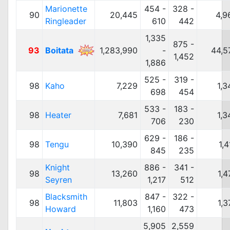
Marionette
454 -
328 -
90
20,445
4,9
Ringleader
610
442
1,335
875 -
93
Boitata
1,283,990
-
44,5
1,452
1,886
525 -
319 -
98
Kaho
7,229
1,3
698
454
533 -
183 -
98
Heater
7,681
1,3
706
230
629 -
186 -
98
Tengu
10,390
1,
845
235
Knight
886 -
341 -
98
13,260
1,4
Seyren
1,217
512
Blacksmith
847 -
322 -
98
11,803
1,3
Howard
1,160
473
5,905
2,559