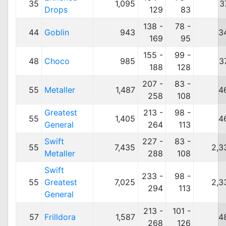
35
1,095
3
Drops
129
83
138 -
78 -
44
Goblin
943
3
169
95
155 -
99 -
48
Choco
985
3
188
128
207 -
83 -
55
Metaller
1,487
4
258
108
Greatest
213 -
98 -
55
1,405
4
General
264
113
Swift
227 -
83 -
55
7,435
2,3
Metaller
288
108
Swift
233 -
98 -
55
Greatest
7,025
2,3
294
113
General
213 -
101 -
57
Frilldora
1,587
4
268
126