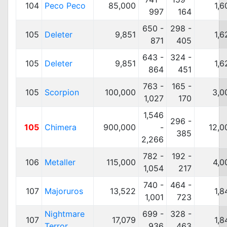
104
Peco Peco
85,000
1,6
997
164
650 -
298 -
105
Deleter
9,851
1,6
871
405
643 -
324 -
105
Deleter
9,851
1,6
864
451
763 -
165 -
105
Scorpion
100,000
3,0
1,027
170
1,546
296 -
105
Chimera
900,000
-
12,0
385
2,266
782 -
192 -
106
Metaller
115,000
4,0
1,054
217
740 -
464 -
107
Majoruros
13,522
1,8
1,001
723
Nightmare
699 -
328 -
107
17,079
1,8
Terror
936
463