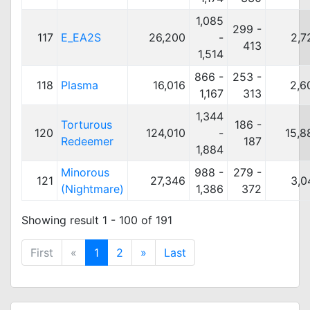
1,085
299 -
117
E_EA2S
26,200
-
2,7
413
1,514
866 -
253 -
118
Plasma
16,016
2,6
1,167
313
1,344
Torturous
186 -
120
124,010
-
15,8
Redeemer
187
1,884
Minorous
988 -
279 -
121
27,346
3,0
(Nightmare)
1,386
372
Showing result 1 - 100 of 191
First
«
1
2
»
Last