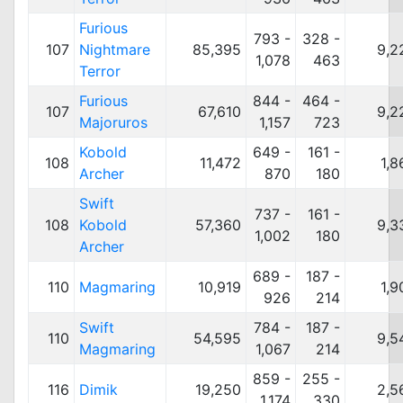
Furious
793 -
328 -
107
Nightmare
85,395
9,2
1,078
463
Terror
Furious
844 -
464 -
107
67,610
9,2
Majoruros
1,157
723
Kobold
649 -
161 -
108
11,472
1,8
Archer
870
180
Swift
737 -
161 -
108
Kobold
57,360
9,3
1,002
180
Archer
689 -
187 -
110
Magmaring
10,919
1,9
926
214
Swift
784 -
187 -
110
54,595
9,5
Magmaring
1,067
214
859 -
255 -
116
Dimik
19,250
2,5
1,174
330