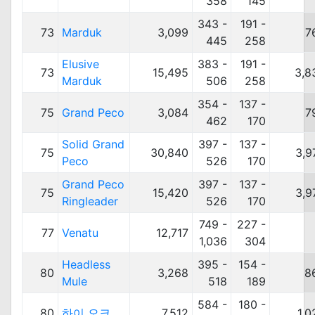
358
145
343 -
191 -
73
Marduk
3,099
7
445
258
Elusive
383 -
191 -
73
15,495
3,8
Marduk
506
258
354 -
137 -
75
Grand Peco
3,084
7
462
170
Solid Grand
397 -
137 -
75
30,840
3,9
Peco
526
170
Grand Peco
397 -
137 -
75
15,420
3,9
Ringleader
526
170
749 -
227 -
77
Venatu
12,717
1,036
304
Headless
395 -
154 -
80
3,268
8
Mule
518
189
584 -
180 -
80
하이 오크
7,512
1,0