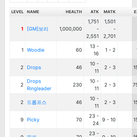
LEVEL
NAME
HEALTH
ATK
MATK
E
1,751
1,501
1
[GM]보리
1,000,000
-
-
2,551
2,701
13 -
1
Woodie
60
1 - 2
16
10 -
2
Drops
46
2 - 3
1
11
Drops
10 -
2
230
2 - 3
7
Ringleader
11
10 -
2
드롭프스
46
2 - 3
1
11
23 -
9
Picky
70
9 - 10
1
24
23 -