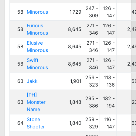
247 -
126 -
58
Minorous
1,729
4
309
147
Furious
271 -
126 -
58
8,645
2,4
Minorous
346
147
Elusive
271 -
126 -
58
8,645
2,4
Minorous
346
147
Swift
271 -
126 -
58
8,645
2,4
Minorous
346
147
256 -
113 -
63
Jakk
1,901
5
323
136
[PH]
295 -
182 -
63
Monster
1,848
2
386
194
Name
Stone
259 -
116 -
64
1,840
6
Shooter
329
147