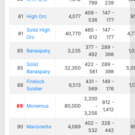
799
239
409 -
147 -
81
High Orc
4,077
9
536
177
Solid High
460 -
147 -
81
40,770
4,7
Orc
612
177
377 -
289 -
85
Banaspaty
3,235
1,
492
398
Solid
422 -
289 -
85
32,350
5,0
Banaspaty
561
398
Firelock
431 -
149 -
88
6,513
1,
Soldier
569
176
2,200
812 -
88
Monemus
80,000
-
1,412
3,256
402 -
328 -
90
Marionette
4,089
9
532
442