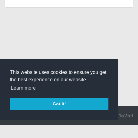
This website uses cookies to ensure you get
the best experience on our website.
Learn more
Got it!
© 2026 Divine
Ragnarok
v3.0.9692.15259
Pride -
Online is ©