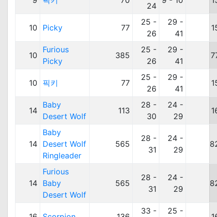
9
픽키
70
9 - 10
1
24
25 -
29 -
10
Picky
77
1
26
41
Furious
25 -
29 -
10
385
7
Picky
26
41
25 -
29 -
10
픽키
77
1
26
41
Baby
28 -
24 -
14
113
1
Desert Wolf
30
29
Baby
28 -
24 -
14
Desert Wolf
565
8
31
29
Ringleader
Furious
28 -
24 -
14
Baby
565
8
31
29
Desert Wolf
33 -
25 -
16
Scorpion
136
1