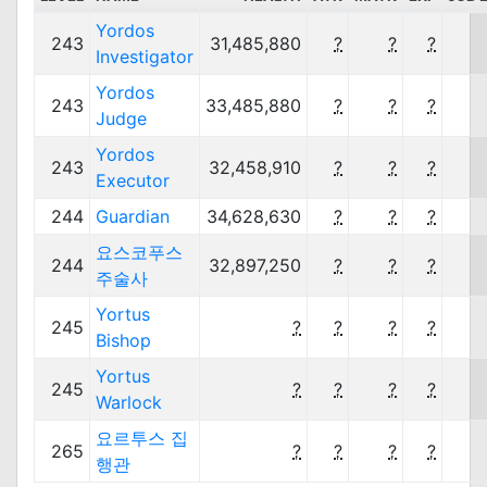
Yordos
243
31,485,880
?
?
?
Investigator
Yordos
243
33,485,880
?
?
?
Judge
Yordos
243
32,458,910
?
?
?
Executor
244
Guardian
34,628,630
?
?
?
요스코푸스
244
32,897,250
?
?
?
주술사
Yortus
245
?
?
?
?
Bishop
Yortus
245
?
?
?
?
Warlock
요르투스 집
265
?
?
?
?
행관