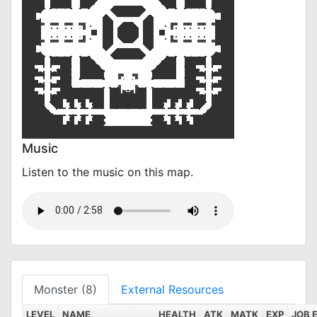
Music
Listen to the music on this map.
Monster (8)
External Resources
LEVEL
NAME
HEALTH
ATK
MATK
EXP
JOB 