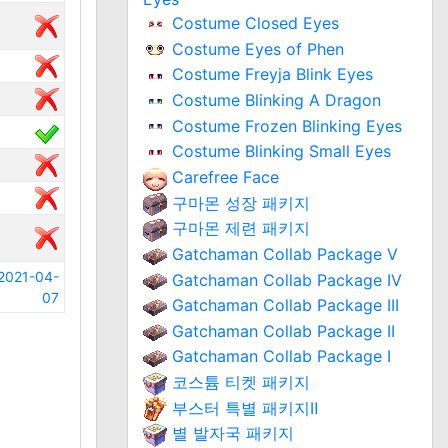
Costume Closed Eyes
Costume Eyes of Phen
Costume Freyja Blink Eyes
Costume Blinking A Dragon
Costume Frozen Blinking Eyes
Costume Blinking Small Eyes
Carefree Face
구마몬 성장 패키지
구마몬 제련 패키지
Gatchaman Collab Package V
2021-04-
Gatchaman Collab Package IV
07
Gatchaman Collab Package III
Gatchaman Collab Package II
Gatchaman Collab Package I
코스튬 티켓 패키지
부스터 특별 패키지Ⅱ
별 발자국 패키지