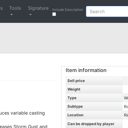
ys
Tools
Signature
Include Description
Item information
Sell price
Weight
Type
W
Subtype
R
duces variable casting
Location
R
Can be dropped by player
ncreases Storm Gust and