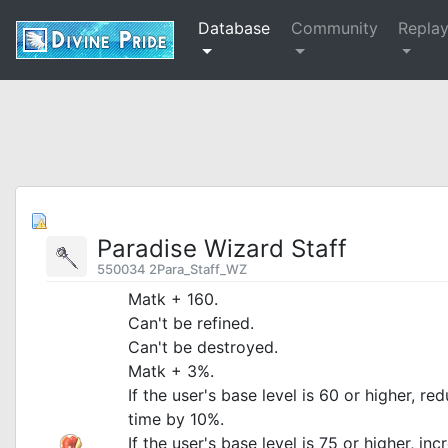
Database
Community
Repla
Paradise Wizard Staff
550034 2Para_Staff_WZ
Matk + 160.
Can't be refined.
Can't be destroyed.
Matk + 3%.
If the user's base level is 60 or higher, re
time by 10%.
If the user's base level is 75 or higher, i