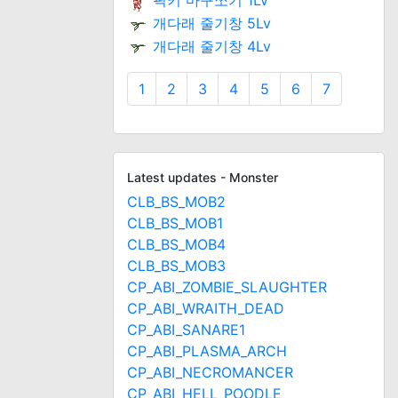
픽키 마구쪼기 1Lv
개다래 줄기창 5Lv
개다래 줄기창 4Lv
1
2
3
4
5
6
7
Latest updates - Monster
CLB_BS_MOB2
CLB_BS_MOB1
CLB_BS_MOB4
CLB_BS_MOB3
CP_ABI_ZOMBIE_SLAUGHTER
CP_ABI_WRAITH_DEAD
CP_ABI_SANARE1
CP_ABI_PLASMA_ARCH
CP_ABI_NECROMANCER
CP_ABI_HELL_POODLE