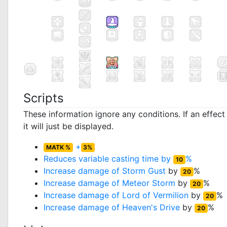
Scripts
These information ignore any conditions. If an effec
it will just be displayed.
+
MATK %
3%
Reduces variable casting time by
%
10
Increase damage of
Storm Gust
by
%
20
Increase damage of
Meteor Storm
by
%
20
Increase damage of
Lord of Vermilion
by
%
20
Increase damage of
Heaven's Drive
by
%
20