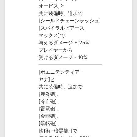
オービス]と
共に装備時、追加で
[シールドチェーンラッシュ]
[スパイラルピアース
マックス]で
与えるダメージ + 25%
プレイヤーから
受けるダメージ - 10%
―――――――――――――
[ポエニテンティア・
ヤナ]と
共に装備時、追加で
[赤炎砲]、
[冷血砲]、
[雷電砲]、
[金龍砲]、
[暗転砲]、
[幻術 -暗黒龍-]で