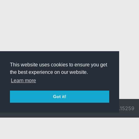
This website uses cookies to ensure you get
the best experience on our website.
Learn more
Got it!
© 2026 Divine
Ragnarok
v3.0.9692.15259
Pride -
Online is ©