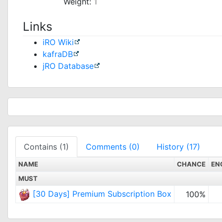
Weight:
1
Links
iRO Wiki
kafraDB
jRO Database
Contains (1)
Comments (0)
History (17)
NAME
CHANCE
EN
MUST
[30 Days] Premium Subscription Box
100%