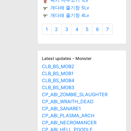
픽키 마구쪼기 1Lv
개다래 줄기창 5Lv
개다래 줄기창 4Lv
1
2
3
4
5
6
7
Latest updates - Monster
CLB_BS_MOB2
CLB_BS_MOB1
CLB_BS_MOB4
CLB_BS_MOB3
CP_ABI_ZOMBIE_SLAUGHTER
CP_ABI_WRAITH_DEAD
CP_ABI_SANARE1
CP_ABI_PLASMA_ARCH
CP_ABI_NECROMANCER
CP_ABI_HELL_POODLE