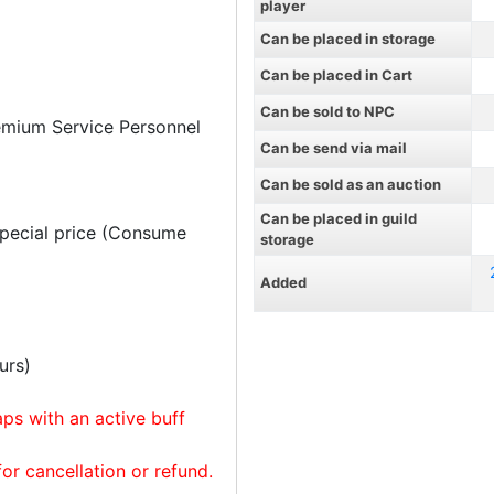
player
Can be placed in storage
Can be placed in Cart
Can be sold to NPC
emium Service Personnel
Can be send via mail
Can be sold as an auction
Can be placed in guild
special price (Consume
storage
Added
urs)
aps with an active buff
for cancellation or refund.