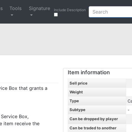
ys
Tools
Signature
Include Description
Item information
Sell price
ice Box that grants a
Weight
Type
C
Subtype
-
Service Box,
Can be dropped by player
he item receive the
Can be traded to another