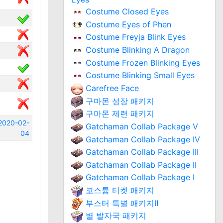
Costume Closed Eyes
Costume Eyes of Phen
Costume Freyja Blink Eyes
Costume Blinking A Dragon
Costume Frozen Blinking Eyes
Costume Blinking Small Eyes
Carefree Face
구마몬 성장 패키지
구마몬 제련 패키지
2020-02-
Gatchaman Collab Package V
04
Gatchaman Collab Package IV
Gatchaman Collab Package III
Gatchaman Collab Package II
Gatchaman Collab Package I
코스튬 티켓 패키지
부스터 특별 패키지Ⅱ
별 발자국 패키지